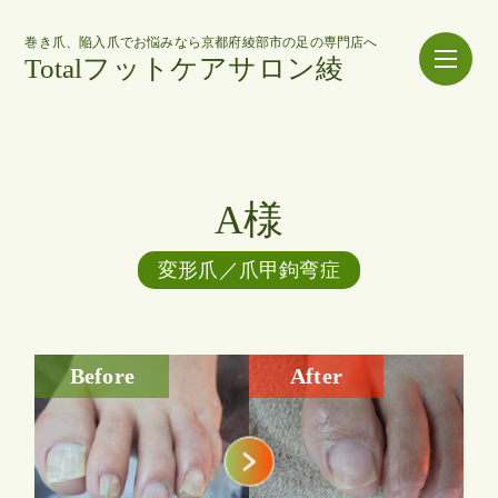
巻き爪、陥入爪でお悩みなら京都府綾部市の足の専門店へ
Totalフットケアサロン綾
A様
変形爪／爪甲鉤弯症
Before
After