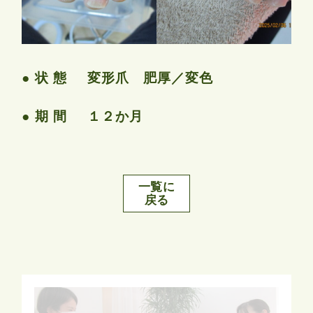
状 態
変形爪 肥厚／変色
期 間
１２か月
一覧に
戻る