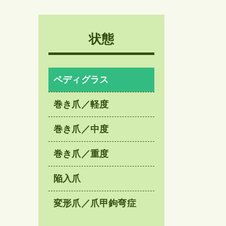
状態
ペディグラス
巻き爪／軽度
巻き爪／中度
巻き爪／重度
陥入爪
変形爪／爪甲鉤弯症