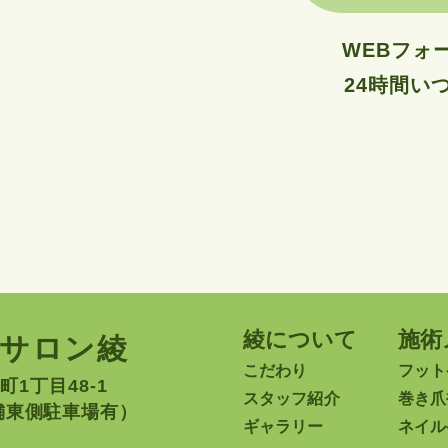
WEBフォ
24時間い
綾について
施術
アサロン綾
こだわり
フット
町1丁目48-1
スタッフ紹介
巻き爪
舗東側駐車場有）
ギャラリー
ネイル