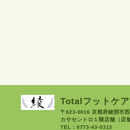
Totalフットケ
〒623-0016 京都府綾部市西
カサセントロ１階店舗（店
TEL：0773-43-0313