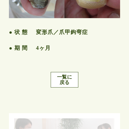
状 態
変形爪／爪甲鉤弯症
期 間
4ヶ月
一覧に
戻る