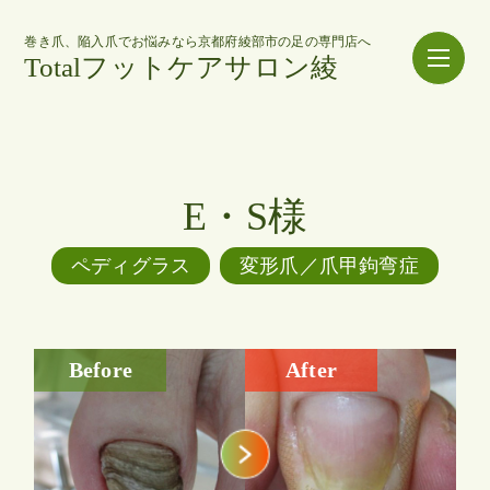
巻き爪、陥入爪でお悩みなら京都府綾部市の足の専門店へ
Totalフットケアサロン綾
E・S様
ペディグラス
変形爪／爪甲鉤弯症
Before
After