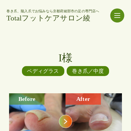
巻き爪、陥入爪でお悩みなら京都府綾部市の足の専門店へ
Totalフットケアサロン綾
I様
ペディグラス
巻き爪／中度
Before
After