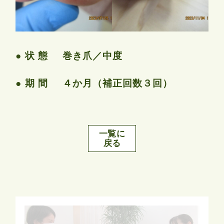
状 態
巻き爪／中度
期 間
４か月（補正回数３回）
一覧に
戻る