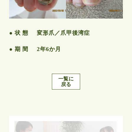
状 態
変形爪／爪甲後湾症
期 間
2年6か月
一覧に
戻る