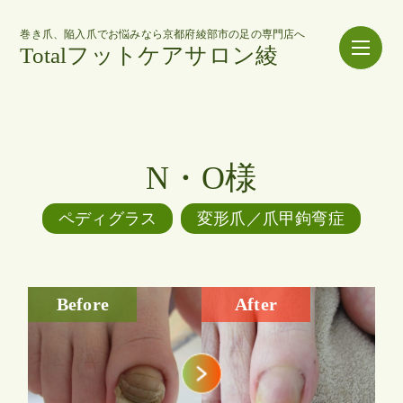
巻き爪、陥入爪でお悩みなら京都府綾部市の足の専門店へ
Totalフットケアサロン綾
N・O様
ペディグラス
変形爪／爪甲鉤弯症
Before
After