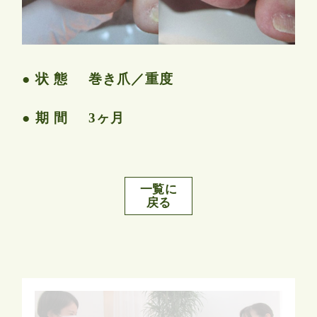
状 態
巻き爪／重度
期 間
3ヶ月
一覧に
戻る