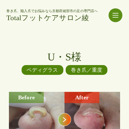
巻き爪、陥入爪でお悩みなら京都府綾部市の足の専門店へ
Totalフットケアサロン綾
U・S様
ペディグラス
巻き爪／重度
Before
After