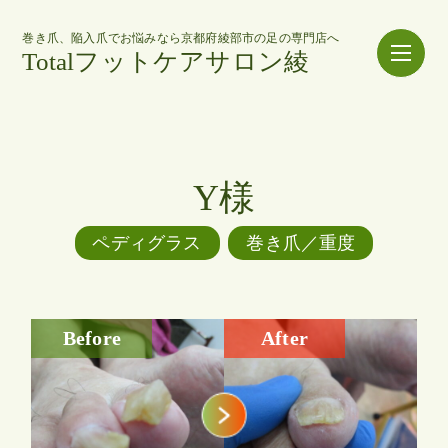
巻き爪、陥入爪でお悩みなら京都府綾部市の足の専門店へ
Totalフットケアサロン綾
Y様
ペディグラス
巻き爪／重度
Before
After