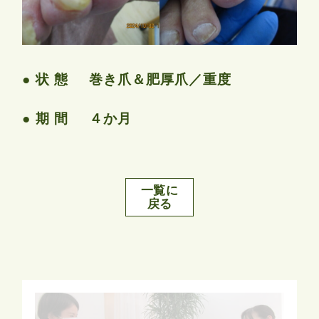
状 態
巻き爪＆肥厚爪／重度
期 間
４か月
一覧に
戻る