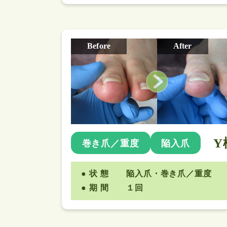
Before
After
Y
巻き爪／重度
陥入爪
状 態
陥入爪・巻き爪／重度
期 間
１回