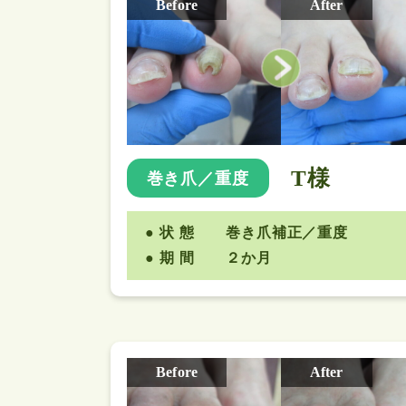
Before
After
T様
巻き爪／重度
状 態
巻き爪補正／重度
期 間
２か月
Before
After