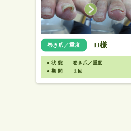
H様
巻き爪／重度
状 態
巻き爪／重度
期 間
１回