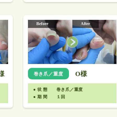
Before
After
様
O様
巻き爪／重度
状 態
巻き爪／重度
期 間
１回