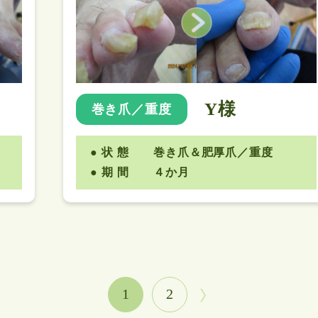
Y様
巻き爪／重度
状 態
巻き爪＆肥厚爪／重度
期 間
４か月
1
2