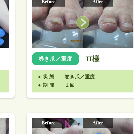
Before
After
H様
巻き爪／重度
状 態
巻き爪／重度
期 間
１回
Before
After