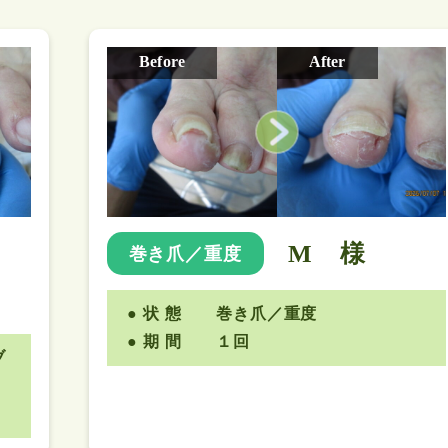
Before
After
M 様
巻き爪／重度
状 態
巻き爪／重度
期 間
１回
ブ