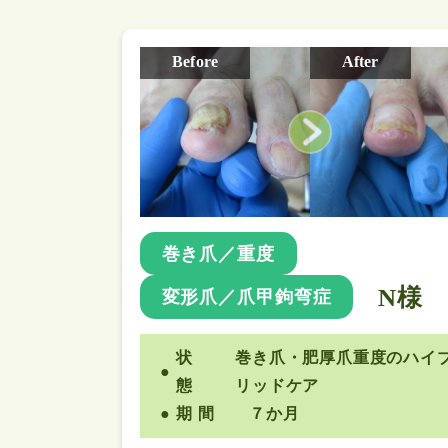
Before
After
巻き爪／重度
N様
変形爪／爪甲鉤弯症
状
巻き爪・肥厚爪重度のハイ
態
リッドケア
期 間
７か月