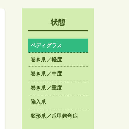
状態
ペディグラス
巻き爪／軽度
巻き爪／中度
巻き爪／重度
陥入爪
変形爪／爪甲鉤弯症