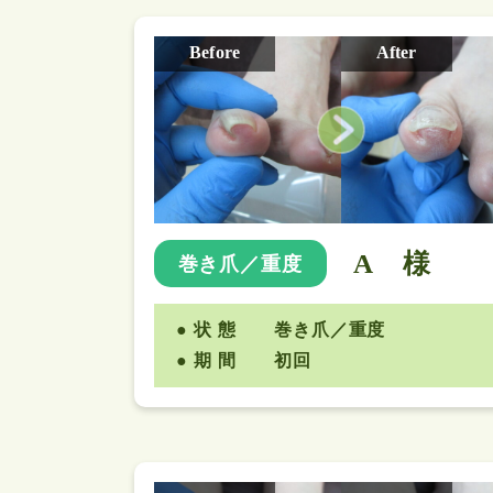
Before
After
A 様
巻き爪／重度
状 態
巻き爪／重度
期 間
初回