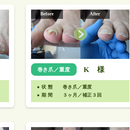
Before
After
K 様
巻き爪／重度
状 態
巻き爪／重度
期 間
３ヶ月／補正３回